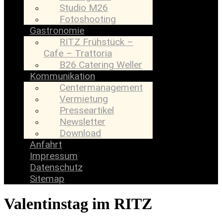
Studio M26
Fotoshooting
Gastronomie
RITZ Frühstück –
Cafe – Trattoria
B26 Catering Weller
Kommunikation
Centermanagement
Vermietung
Presseartikel
Newsletter
Download
Anfahrt
Impressum
Datenschutz
Sitemap
Valentinstag im RITZ