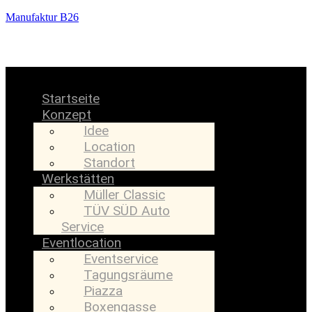
Manufaktur B26
Menü
Startseite
Konzept
Idee
Location
Standort
Werkstätten
Müller Classic
TÜV SÜD Auto
Service
Eventlocation
Eventservice
Tagungsräume
Piazza
Boxengasse