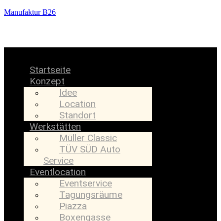
Manufaktur B26
Menü
Startseite
Konzept
Idee
Location
Standort
Werkstätten
Müller Classic
TÜV SÜD Auto
Service
Eventlocation
Eventservice
Tagungsräume
Piazza
Boxengasse