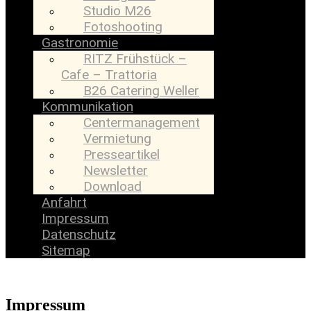
Studio M26
Fotoshooting
Gastronomie
RITZ Frühstück –
Cafe – Trattoria
B26 Catering Weller
Kommunikation
Centermanagement
Vermietung
Presseartikel
Newsletter
Download
Anfahrt
Impressum
Datenschutz
Sitemap
Impressum