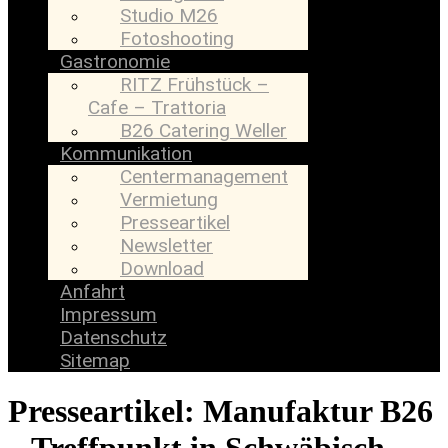
Studio M26
Fotoshooting
Gastronomie
RITZ Frühstück –
Cafe – Trattoria
B26 Catering Weller
Kommunikation
Centermanagement
Vermietung
Presseartikel
Newsletter
Download
Anfahrt
Impressum
Datenschutz
Sitemap
Presseartikel: Manufaktur B26