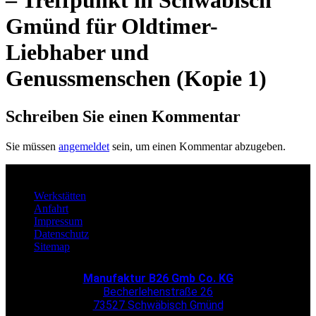
– Treffpunkt in Schwäbisch
Gmünd für Oldtimer-
Liebhaber und
Genussmenschen (Kopie 1)
Schreiben Sie einen Kommentar
Sie müssen
angemeldet
sein, um einen Kommentar abzugeben.
Werkstätten
Anfahrt
Impressum
Datenschutz
Sitemap
Manufaktur B26 Gmb Co. KG
Becherlehenstraße 26
73527 Schwäbisch Gmünd