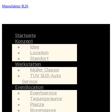
Manufaktur B26
Menü
Startseite
Konzept
Idee
Location
Standort
Werkstätten
Müller Classic
TÜV SÜD Auto
Service
Eventlocation
Eventservice
Tagungsräume
Piazza
Boxengasse