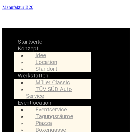
Manufaktur B26
Menü
Startseite
Konzept
Idee
Location
Standort
Werkstätten
Müller Classic
TÜV SÜD Auto
Service
Eventlocation
Eventservice
Tagungsräume
Piazza
Boxengasse