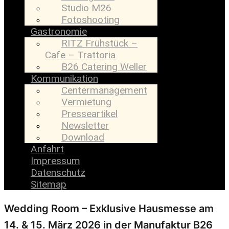
Studio M26
Fotoshooting
Gastronomie
RITZ Frühstück –
Cafe – Trattoria
B26 Catering Weller
Kommunikation
Centermanagement
Vermietung
Presseartikel
Newsletter
Download
Anfahrt
Impressum
Datenschutz
Sitemap
Wedding Room – Exklusive Hausmesse am
14. & 15. März 2026 in der Manufaktur B26