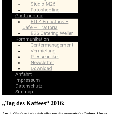
Studio M26
Fotoshooting
Gastronomie
RITZ Frühstück –
Cafe – Trattoria
B26 Catering Weller
Kommunikation
Centermanagement
Vermietung
Presseartikel
Newsletter
Download
Anfahrt
Impressum
Datenschutz
Sitemap
„Tag des Kaffees“ 2016:
Am 1. Oktober dreht sich alles um die aromatische Bohne. Unser