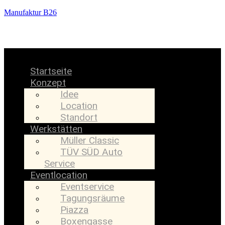
Manufaktur B26
Menü
Startseite
Konzept
Idee
Location
Standort
Werkstätten
Müller Classic
TÜV SÜD Auto
Service
Eventlocation
Eventservice
Tagungsräume
Piazza
Boxengasse