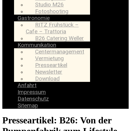
Studio M26
Fotoshooting
Gastronomie
RITZ Frühstück –
Cafe – Trattoria
B26 Catering Weller
Kommunikation
Centermanagement
Vermietung
Presseartikel
Newsletter
Download
Anfahrt
Impressum
Datenschutz
Sitemap
Presseartikel: B26: Von der