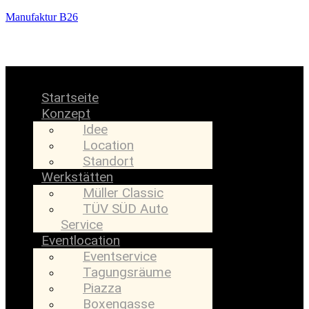
Manufaktur B26
Menü
Startseite
Konzept
Idee
Location
Standort
Werkstätten
Müller Classic
TÜV SÜD Auto
Service
Eventlocation
Eventservice
Tagungsräume
Piazza
Boxengasse