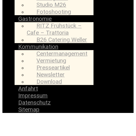
Studio M26
Fotoshooting
Gastronomie
RITZ Frühstück –
Cafe – Trattoria
B26 Catering Weller
Kommunikation
Centermanagement
Vermietung
Presseartikel
Newsletter
Download
Anfahrt
Impressum
Datenschutz
Sitemap