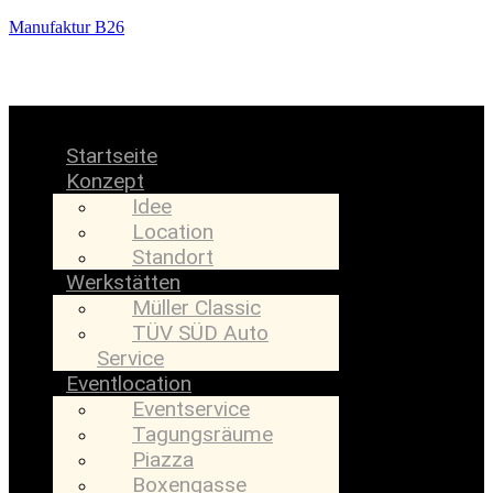
Manufaktur B26
Menü
Startseite
Konzept
Idee
Location
Standort
Werkstätten
Müller Classic
TÜV SÜD Auto
Service
Eventlocation
Eventservice
Tagungsräume
Piazza
Boxengasse