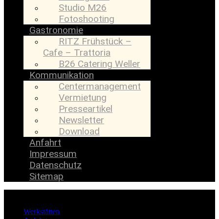
Studio M26
Fotoshooting
Gastronomie
RITZ Frühstück –
Cafe – Trattoria
B26 Catering Weller
Kommunikation
Centermanagement
Vermietung
Presseartikel
Newsletter
Download
Anfahrt
Impressum
Datenschutz
Sitemap
Werkstätten