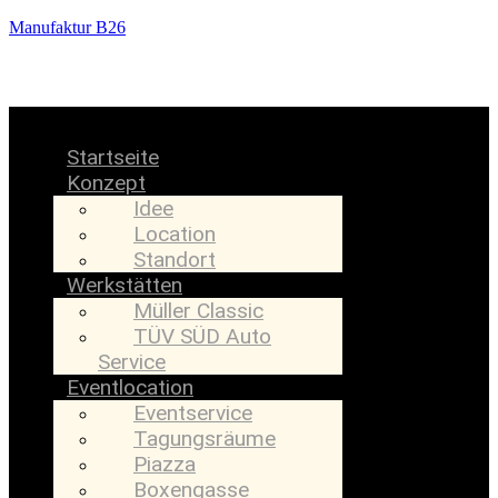
Manufaktur B26
Menü
Startseite
Konzept
Idee
Location
Standort
Werkstätten
Müller Classic
TÜV SÜD Auto
Service
Eventlocation
Eventservice
Tagungsräume
Piazza
Boxengasse