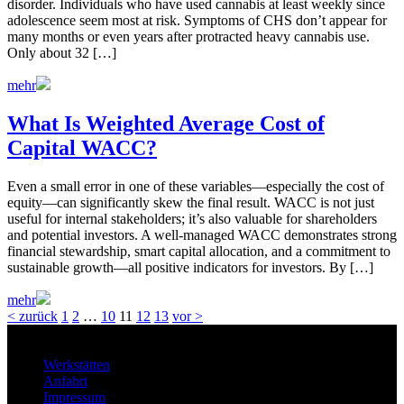
disorder. Individuals who have used cannabis at least weekly since
adolescence seem most at risk. Symptoms of CHS don’t appear for
many months or even years after protracted heavy cannabis use.
Only about 32 […]
mehr
What Is Weighted Average Cost of
Capital WACC?
Even a small error in one of these variables—especially the cost of
equity—can significantly skew the final result. WACC is not just
useful for internal stakeholders; it’s also valuable for shareholders
and potential investors. A well-managed WACC demonstrates strong
financial stewardship, smart capital allocation, and a commitment to
sustainable growth—all positive indicators for investors. By […]
mehr
< zurück
1
2
…
10
11
12
13
vor >
Werkstätten
Anfahrt
Impressum