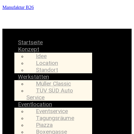
Manufaktur B26
Menü
Startseite
Konzept
Idee
Location
Standort
Werkstätten
Müller Classic
TÜV SÜD Auto
Service
Eventlocation
Eventservice
Tagungsräume
Piazza
Boxengasse