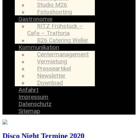
Studio M26
Fotoshooting
Gastronomie
RITZ Frühstück –
Cafe – Trattoria
B26 Catering Weller
Kommunikation
Centermanagement
Vermietung
Presseartikel
Newsletter
Download
Anfahrt
Impressum
Datenschutz
Sitemap
Disco Night Termine 2020